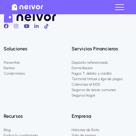
Cerrar
Soluciones
Servicios Financieros
Preventas
Depósito referenciado
Rentas
Domiciliación
Condominios
Pagos T. débito y crédito
Terminal Virtual y liga de pagos
Cobranza al 100%
Seguros de áreas comunes
Seguros hogar
Recursos
Empresa
Blog
Historias de Éxito
Evalua tu condominio
Sala de prensa