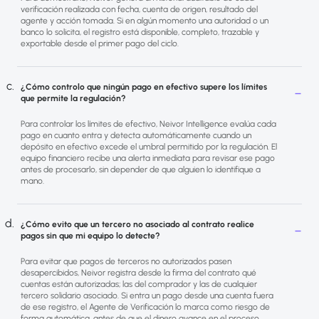
verificación realizada con fecha, cuenta de origen, resultado del
agente y acción tomada. Si en algún momento una autoridad o un
banco lo solicita, el registro está disponible, completo, trazable y
exportable desde el primer pago del ciclo.
¿Cómo controlo que ningún pago en efectivo supere los límites
que permite la regulación?
Para controlar los límites de efectivo, Neivor Intelligence evalúa cada
pago en cuanto entra y detecta automáticamente cuando un
depósito en efectivo excede el umbral permitido por la regulación. El
equipo financiero recibe una alerta inmediata para revisar ese pago
antes de procesarlo, sin depender de que alguien lo identifique a
mano.
¿Cómo evito que un tercero no asociado al contrato realice
pagos sin que mi equipo lo detecte?
Para evitar que pagos de terceros no autorizados pasen
desapercibidos, Neivor registra desde la firma del contrato qué
cuentas están autorizadas; las del comprador y las de cualquier
tercero solidario asociado. Si entra un pago desde una cuenta fuera
de ese registro, el Agente de Verificación lo marca como riesgo de
forma automática, antes de que el dinero avance en el proceso.