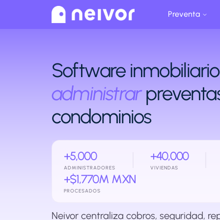
Preventa
Software inmobiliario
administrar
preventas
condominios
+5,000
+40,000
ADMINISTRADORES
VIVIENDAS
+$1,770M MXN
PROCESADOS
Neivor centraliza cobros, seguridad, r