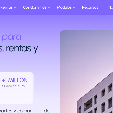
Rentas
Condominios
Módulos
Recursos
No
para
, rentas y
+1 MILLÓN
TRANSACCIONES
eportes y comunidad de