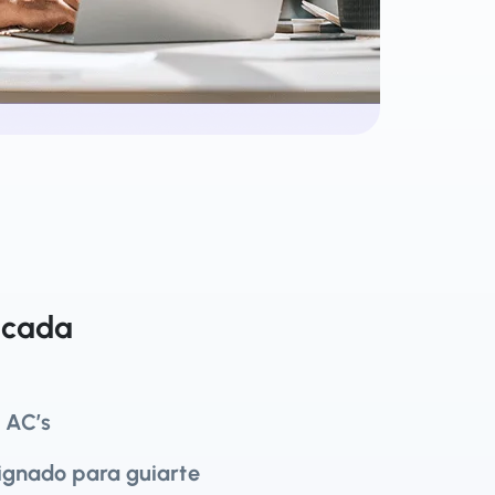
icada
 AC’s
signado para guiarte