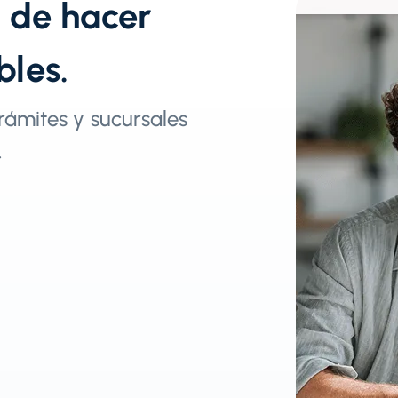
s de hacer
bles.
rámites y sucursales
​