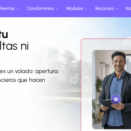
Rentas
Condominios
Módulos
Recursos
No
tu
ltas ni
es un volado: apertura
ancieros que hacen