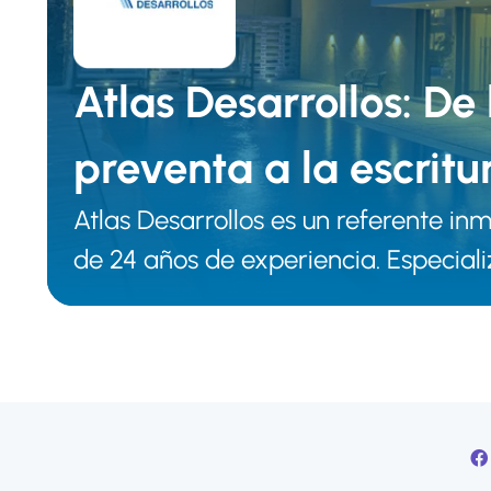
Atlas Desarrollos: De
preventa a la escritu
Atlas Desarrollos es un referente in
fricciones.
de 24 años de experiencia. Especia
residenciales de nivel medio y resid
de usos mixtos, cuentan con presenc
como Monterrey, Querétaro, Chihua
Playa del Carmen.