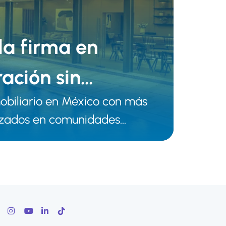
 la firma en
ración sin
mobiliario en México con más
lizados en comunidades
encial, así como en proyectos
ia en plazas estratégicas
hua, Los Cabos, Cancún y