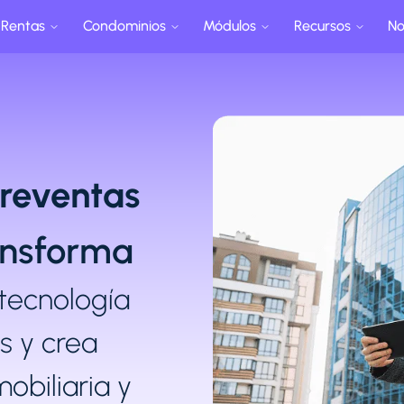
Rentas
Condominios
Módulos
Recursos
No
Preventas
ansforma
tecnología
s y crea
obiliaria y