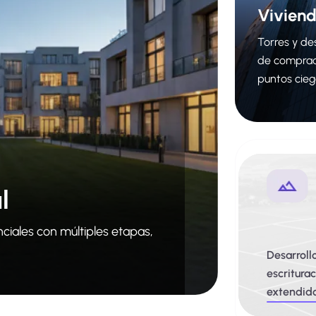
Viviend
Torres y de
de comprado
puntos cieg
l
ciales con múltiples etapas,
Desarrollo
escritura
extendido