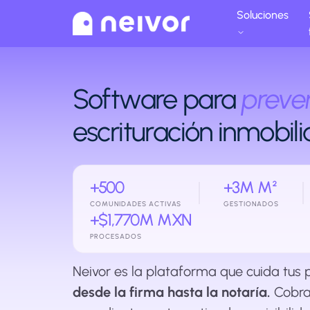
Soluciones
Software para
preve
escrituración inmobili
+500
+3M M²
COMUNIDADES ACTIVAS
GESTIONADOS
+$1,770M MXN
PROCESADOS
Neivor es la plataforma que cuida tus 
desde la firma hasta la notaría.
Cobra