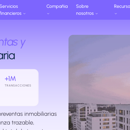
Servicios
Compañia
Sobre
Recurs
financieros
nosotros
ntas y
aria
+1M
TRANSACCIONES
preventas inmobiliarias
nza trazable,