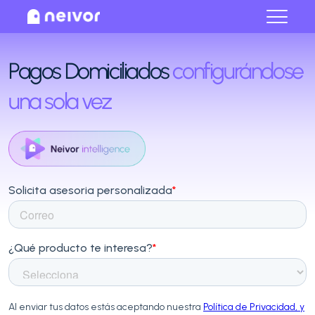
Cerrar
Pagos Domiciliados
configurándose
una sola vez